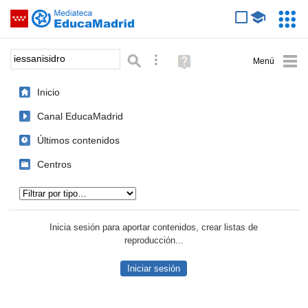
Mediateca de EducaMadrid
Saltar navegación
Servic
Educa
Palabra o frase:
Búsqueda avanzada
Ayuda
(en
ventana
Inicio
nueva)
Canal EducaMadrid
Últimos contenidos
Centros
Tipo de contenido:
Inicia sesión para aportar contenidos, crear listas de
reproducción...
Iniciar sesión