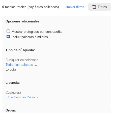
0
medios totales (hay filtros aplicados)
Limpiar filtros
Filtros
Resultados de: iessanisidro
Opciones adicionales:
Mostrar protegidos por contraseña
Incluir palabras similares
Tipo de búsqueda:
Cualquier coincidencia
Todas las palabras
Exacta
Licencia:
Cualquiera
CC
o Dominio Público
Orden: