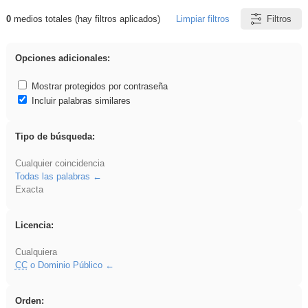
0
medios totales (hay filtros aplicados)
Limpiar filtros
Filtros
Resultados de: iessanisidro
Opciones adicionales:
Mostrar protegidos por contraseña
Incluir palabras similares
Tipo de búsqueda:
Cualquier coincidencia
Todas las palabras
Exacta
Licencia:
Cualquiera
CC
o Dominio Público
Orden: