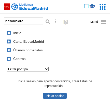
Mediateca de EducaMadrid
Saltar navegación
Servic
Educa
Palabra o frase:
Búsqueda avanzada
Ayuda
(en
ventana
Inicio
nueva)
Canal EducaMadrid
Últimos contenidos
Centros
Tipo de contenido:
Inicia sesión para aportar contenidos, crear listas de
reproducción...
Iniciar sesión