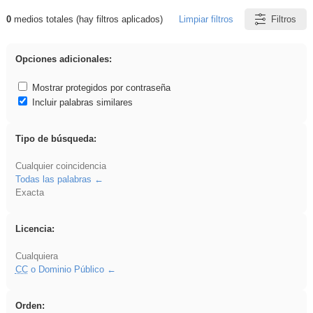
0
medios totales (hay filtros aplicados)
Limpiar filtros
Filtros
Resultados de: iessanisidro
Opciones adicionales:
Mostrar protegidos por contraseña
Incluir palabras similares
Tipo de búsqueda:
Cualquier coincidencia
Todas las palabras
Exacta
Licencia:
Cualquiera
CC
o Dominio Público
Orden: