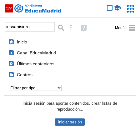
Mediateca de EducaMadrid
Saltar navegación
Servic
Educa
Palabra o frase:
Búsqueda avanzada
Ayuda
(en
ventana
Inicio
nueva)
Canal EducaMadrid
Últimos contenidos
Centros
Tipo de contenido:
Inicia sesión para aportar contenidos, crear listas de
reproducción...
Iniciar sesión