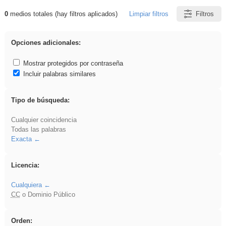
0
medios totales (hay filtros aplicados)
Limpiar filtros
Filtros
Resultados de: iessanisidro
Opciones adicionales:
Mostrar protegidos por contraseña
Incluir palabras similares
Tipo de búsqueda:
Cualquier coincidencia
Todas las palabras
Exacta
Licencia:
Cualquiera
CC
o Dominio Público
Orden: