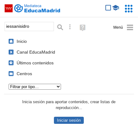
Mediateca de EducaMadrid
Saltar navegación
Servic
Educa
Palabra o frase:
Búsqueda avanzada
Ayuda
(en
ventana
Inicio
nueva)
Canal EducaMadrid
Últimos contenidos
Centros
Tipo de contenido:
Inicia sesión para aportar contenidos, crear listas de
reproducción...
Iniciar sesión