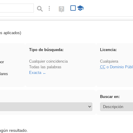
Búsqueda avanzada
Ayuda
(en
ventana
nueva)
os aplicados)
iessanisidro
Tipo de búsqueda:
Licencia:
Cualquier coincidencia
Cualquiera
por
Todas las palabras
CC
o Dominio Públ
Exacta
lares
Buscar en:
ngún resultado.