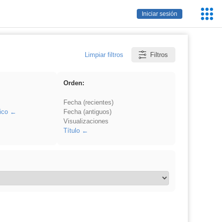
Servic
Iniciar sesión
Educa
Limpiar filtros
Filtros
Orden:
Fecha (recientes)
ico
Fecha (antiguos)
Visualizaciones
Título