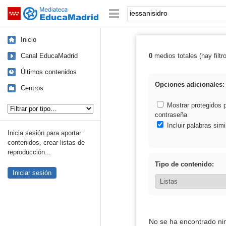
Mediateca de EducaMadrid
Saltar navegación
Palabra o frase:
Inicio
Canal EducaMadrid
0
medios totales (hay filtr
Resultados de: 
Últimos contenidos
Opciones adicionales:
Centros
Tipo de contenido:
Mostrar protegidos 
contraseña
Incluir palabras simi
Inicia sesión para aportar
contenidos, crear listas de
reproducción...
Tipo de contenido:
Iniciar sesión
No se ha encontrado ni