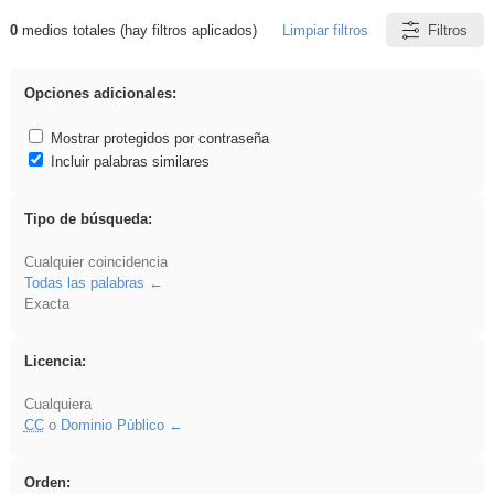
0
medios totales (hay filtros aplicados)
Limpiar filtros
Filtros
Resultados de: iessanisidro
Opciones adicionales:
Mostrar protegidos por contraseña
Incluir palabras similares
Tipo de búsqueda:
Cualquier coincidencia
Todas las palabras
Exacta
Licencia:
Cualquiera
CC
o Dominio Público
Orden: