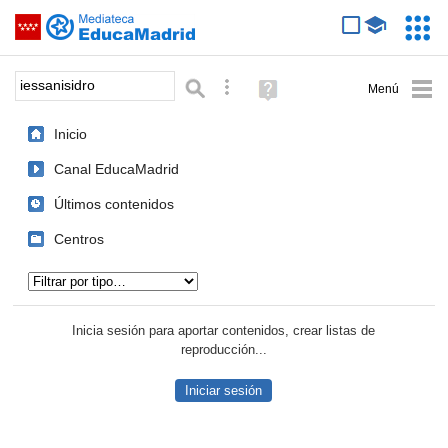
Mediateca de EducaMadrid
Saltar navegación
Servic
Educa
Palabra o frase:
Búsqueda avanzada
Ayuda
(en
ventana
Inicio
nueva)
Canal EducaMadrid
Últimos contenidos
Centros
Tipo de contenido:
Inicia sesión para aportar contenidos, crear listas de
reproducción...
Iniciar sesión