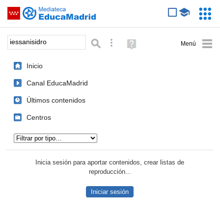
Mediateca de EducaMadrid
Saltar navegación
Servic
Educa
Palabra o frase:
Búsqueda avanzada
Ayuda
(en
ventana
Inicio
nueva)
Canal EducaMadrid
Últimos contenidos
Centros
Tipo de contenido:
Inicia sesión para aportar contenidos, crear listas de
reproducción...
Iniciar sesión