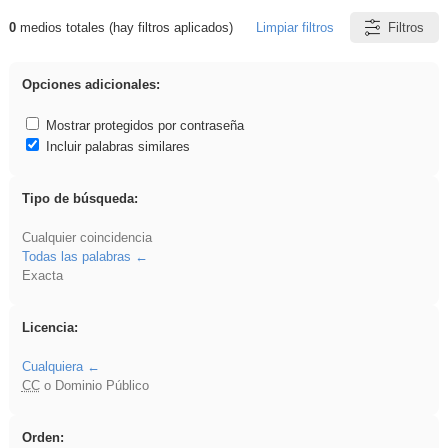
0
medios totales (hay filtros aplicados)
Limpiar filtros
Filtros
Resultados de: iessanisidro
Opciones adicionales:
Mostrar protegidos por contraseña
Incluir palabras similares
Tipo de búsqueda:
Cualquier coincidencia
Todas las palabras
Exacta
Licencia:
Cualquiera
CC
o Dominio Público
Orden: