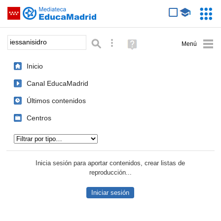
Mediateca de EducaMadrid
Saltar navegación
Servic
Educa
Palabra o frase:
Búsqueda avanzada
Ayuda
(en
ventana
Inicio
nueva)
Canal EducaMadrid
Últimos contenidos
Centros
Tipo de contenido:
Inicia sesión para aportar contenidos, crear listas de
reproducción...
Iniciar sesión