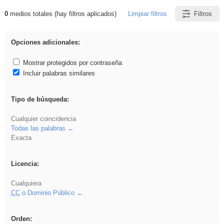
0
medios totales (hay filtros aplicados)
Limpiar filtros
Filtros
Resultados de: iessanisidro
Opciones adicionales:
Mostrar protegidos por contraseña
Incluir palabras similares
Tipo de búsqueda:
Cualquier coincidencia
Todas las palabras
Exacta
Licencia:
Cualquiera
CC
o Dominio Público
Orden: