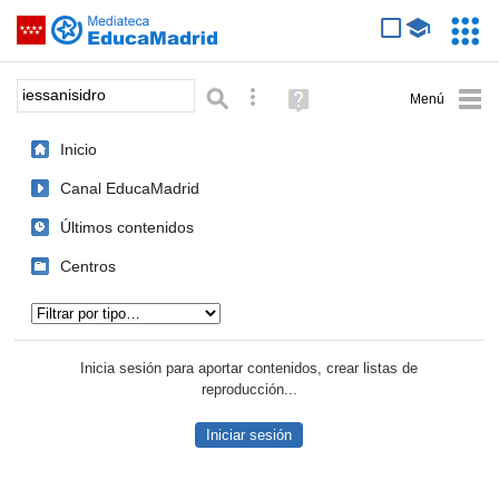
Mediateca de EducaMadrid
Saltar navegación
Servic
Educa
Palabra o frase:
Búsqueda avanzada
Ayuda
(en
ventana
Inicio
nueva)
Canal EducaMadrid
Últimos contenidos
Centros
Tipo de contenido:
Inicia sesión para aportar contenidos, crear listas de
reproducción...
Iniciar sesión