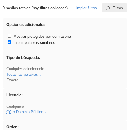
0
medios totales (hay filtros aplicados)
Limpiar filtros
Filtros
Resultados de: iessanisidro
Opciones adicionales:
Mostrar protegidos por contraseña
Incluir palabras similares
Tipo de búsqueda:
Cualquier coincidencia
Todas las palabras
Exacta
Licencia:
Cualquiera
CC
o Dominio Público
Orden: