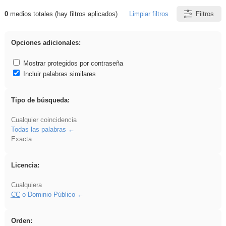
0
medios totales (hay filtros aplicados)
Limpiar filtros
Filtros
Resultados de: iessanisidro
Opciones adicionales:
Mostrar protegidos por contraseña
Incluir palabras similares
Tipo de búsqueda:
Cualquier coincidencia
Todas las palabras
Exacta
Licencia:
Cualquiera
CC
o Dominio Público
Orden: