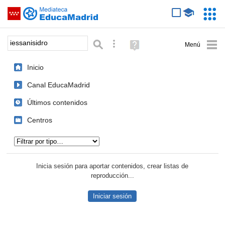
Mediateca de EducaMadrid
Saltar navegación
Servic
Educa
Palabra o frase:
Búsqueda avanzada
Ayuda
(en
ventana
Inicio
nueva)
Canal EducaMadrid
Últimos contenidos
Centros
Tipo de contenido:
Inicia sesión para aportar contenidos, crear listas de
reproducción...
Iniciar sesión