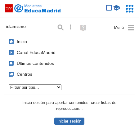
Mediateca de EducaMadrid
Saltar navegación
Servic
Educa
Palabra o frase:
Búsqueda avanzada
Ayuda
(en
ventana
Inicio
nueva)
Canal EducaMadrid
Últimos contenidos
Centros
Tipo de contenido:
Inicia sesión para aportar contenidos, crear listas de
reproducción...
Iniciar sesión