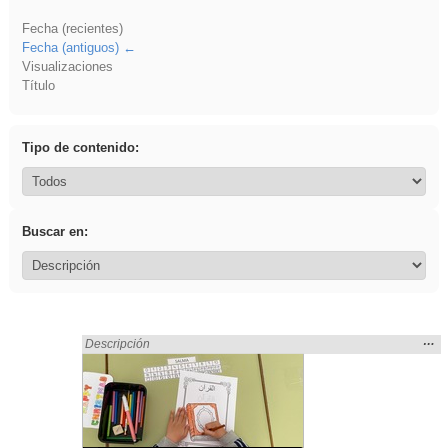
Fecha (recientes)
Fecha (antiguos)
Visualizaciones
Título
Tipo de contenido:
Buscar en:
Mos
…
Encontrado «islamismo» en:
Descripción
la
ubic
de l
bús