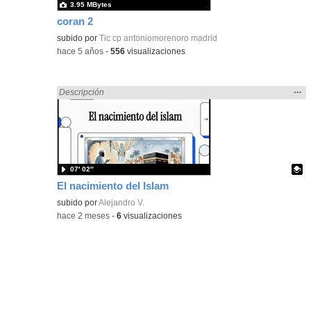
3.95 MBytes
coran 2
subido por
Tic cp antoniomorenoro madrid
-
hace 5 años
-
556
visualizaciones
Mos
…
Encontrado «islamismo» en:
Descripción
la
ubic
de l
bús
07′ 02″
El nacimiento del Islam
Contenido educativo.
subido por
Alejandro V.
-
hace 2 meses
-
6
visualizaciones