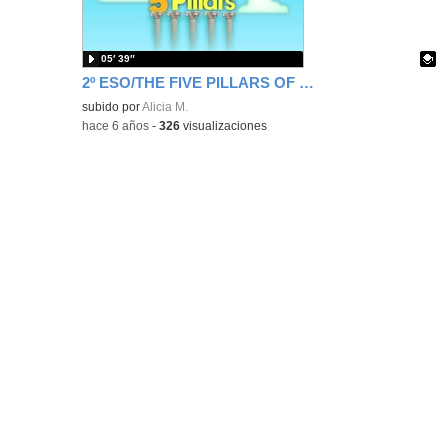
bús
05′ 39″
2º ESO/THE FIVE PILLARS OF ISLAM
Contenido educativo.
subido por
Alicia M.
-
hace 6 años
-
326
visualizaciones