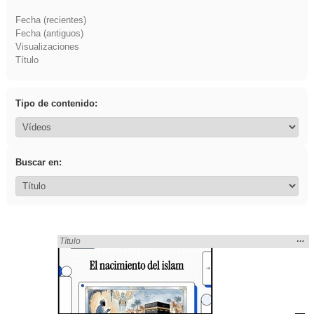
Fecha (recientes)
Fecha (antiguos)
Visualizaciones
Título
Tipo de contenido:
Buscar en:
Mos
…
Encontrado «islamismo» en:
Título
la
ubic
de l
bús