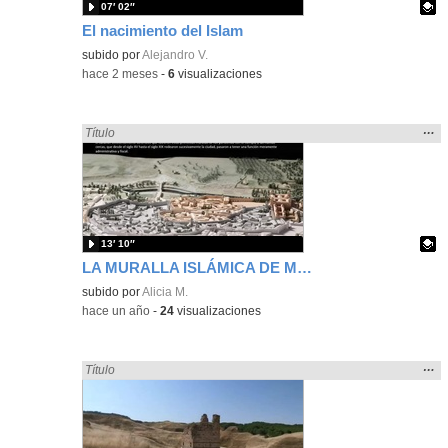
07′ 02″
El nacimiento del Islam
Contenido educativo.
subido por
Alejandro V.
-
hace 2 meses
-
6
visualizaciones
Mos
…
Encontrado «islamismo» en:
Título
la
ubic
de l
bús
13′ 10″
LA MURALLA ISLÁMICA DE MADRID
Contenido educativo.
subido por
Alicia M.
-
hace un año
-
24
visualizaciones
Mos
…
Encontrado «islamismo» en:
Título
la
ubic
de l
bús