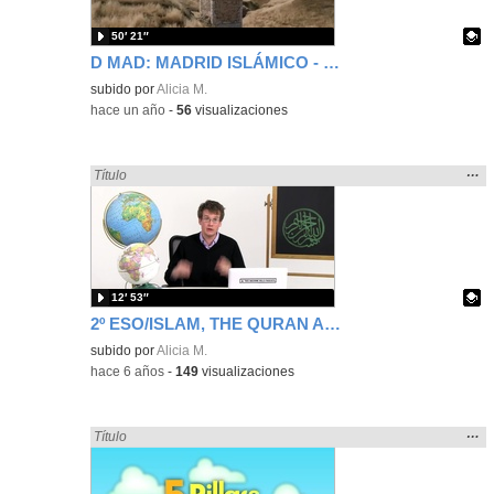
50′ 21″
D MAD: MADRID ISLÁMICO - Contenido educativo
-
Contenido educativo.
subido por
Alicia M.
-
hace un año
-
56
visualizaciones
Mos
…
Encontrado «islamismo» en:
Título
la
ubic
de l
bús
12′ 53″
2º ESO/ISLAM, THE QURAN AND THE FIVE PILLARS
Contenido educativo.
subido por
Alicia M.
-
hace 6 años
-
149
visualizaciones
Mos
…
Encontrado «islamismo» en:
Título
la
ubic
de l