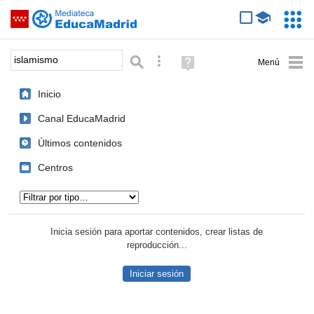
Mediateca de EducaMadrid
Saltar navegación
Servic
Educa
Palabra o frase:
Búsqueda avanzada
Ayuda
(en
ventana
Inicio
nueva)
Canal EducaMadrid
Últimos contenidos
Centros
Tipo de contenido:
Inicia sesión para aportar contenidos, crear listas de
reproducción...
Iniciar sesión