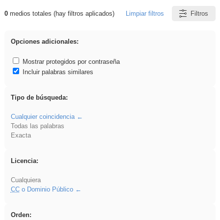
0
medios totales (hay filtros aplicados)
Limpiar filtros
Filtros
Resultados de: islamismo
Opciones adicionales:
Mostrar protegidos por contraseña
Incluir palabras similares
Tipo de búsqueda:
Cualquier coincidencia
Todas las palabras
Exacta
Licencia:
Cualquiera
CC
o Dominio Público
Orden: