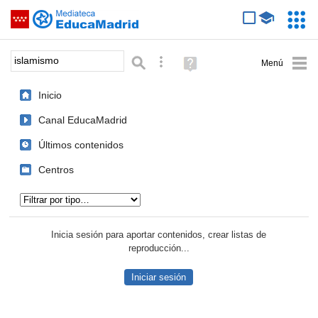
Mediateca de EducaMadrid
Saltar navegación
Servic
Educa
Palabra o frase:
Búsqueda avanzada
Ayuda
(en
ventana
Inicio
nueva)
Canal EducaMadrid
Últimos contenidos
Centros
Tipo de contenido:
Inicia sesión para aportar contenidos, crear listas de
reproducción...
Iniciar sesión