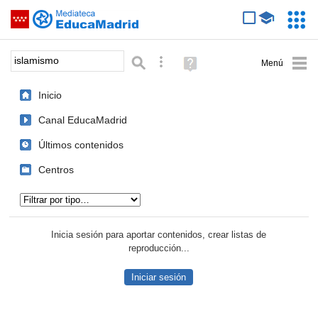
Mediateca de EducaMadrid
Saltar navegación
Servic
Educa
Palabra o frase:
Búsqueda avanzada
Ayuda
(en
ventana
Inicio
nueva)
Canal EducaMadrid
Últimos contenidos
Centros
Tipo de contenido:
Inicia sesión para aportar contenidos, crear listas de
reproducción...
Iniciar sesión