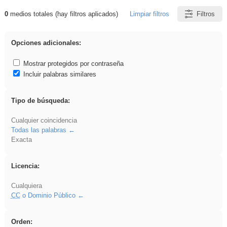
0
medios totales (hay filtros aplicados)
Limpiar filtros
Filtros
Resultados de: islamismo
Opciones adicionales:
Mostrar protegidos por contraseña
Incluir palabras similares
Tipo de búsqueda:
Cualquier coincidencia
Todas las palabras
Exacta
Licencia:
Cualquiera
CC
o Dominio Público
Orden: