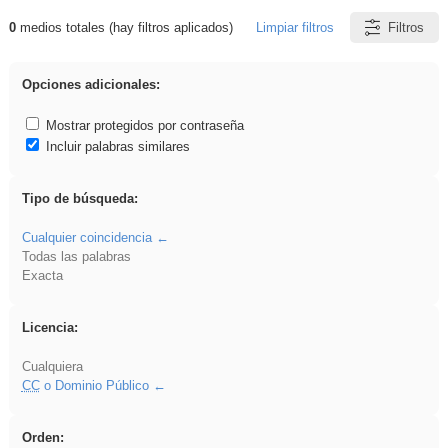
0
medios totales (hay filtros aplicados)
Limpiar filtros
Filtros
Resultados de: islamismo
Opciones adicionales:
Mostrar protegidos por contraseña
Incluir palabras similares
Tipo de búsqueda:
Cualquier coincidencia
Todas las palabras
Exacta
Licencia:
Cualquiera
CC
o Dominio Público
Orden: