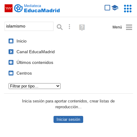
Mediateca de EducaMadrid
Saltar navegación
Servic
Educa
Palabra o frase:
Búsqueda avanzada
Ayuda
(en
ventana
Inicio
nueva)
Canal EducaMadrid
Últimos contenidos
Centros
Tipo de contenido:
Inicia sesión para aportar contenidos, crear listas de
reproducción...
Iniciar sesión