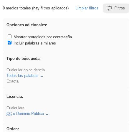
0
medios totales (hay filtros aplicados)
Limpiar filtros
Filtros
Resultados de: islamismo
Opciones adicionales:
Mostrar protegidos por contraseña
Incluir palabras similares
Tipo de búsqueda:
Cualquier coincidencia
Todas las palabras
Exacta
Licencia:
Cualquiera
CC
o Dominio Público
Orden: