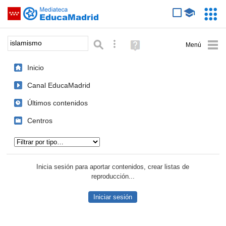
Mediateca de EducaMadrid
Saltar navegación
Servic
Educa
Palabra o frase:
Búsqueda avanzada
Ayuda
(en
ventana
Inicio
nueva)
Canal EducaMadrid
Últimos contenidos
Centros
Tipo de contenido:
Inicia sesión para aportar contenidos, crear listas de
reproducción...
Iniciar sesión