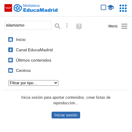
Mediateca de EducaMadrid
Saltar navegación
Servic
Educa
Palabra o frase:
Búsqueda avanzada
Ayuda
(en
ventana
Inicio
nueva)
Canal EducaMadrid
Últimos contenidos
Centros
Tipo de contenido:
Inicia sesión para aportar contenidos, crear listas de
reproducción...
Iniciar sesión