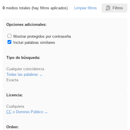
0
medios totales (hay filtros aplicados)
Limpiar filtros
Filtros
Resultados de: islamismo
Opciones adicionales:
Mostrar protegidos por contraseña
Incluir palabras similares
Tipo de búsqueda:
Cualquier coincidencia
Todas las palabras
Exacta
Licencia:
Cualquiera
CC
o Dominio Público
Orden: