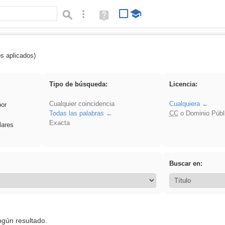
Búsqueda avanzada
Ayuda
(en
ventana
nueva)
os aplicados)
 islamismo
Tipo de búsqueda:
Licencia:
Cualquier coincidencia
Cualquiera
por
Todas las palabras
CC
o Dominio Públ
Exacta
lares
Buscar en:
ngún resultado.