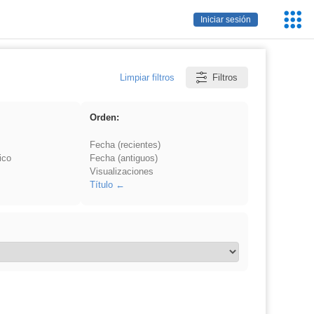
Servic
Iniciar sesión
Educa
Limpiar filtros
Filtros
Orden:
Fecha (recientes)
ico
Fecha (antiguos)
Visualizaciones
Título