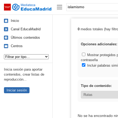
Mediateca de EducaMadrid
Saltar navegación
Palabra o frase:
Inicio
Canal EducaMadrid
0
medios totales (hay filtr
Resultados de:
Últimos contenidos
Opciones adicionales:
Centros
Tipo de contenido:
Mostrar protegidos 
contraseña
Incluir palabras simi
Inicia sesión para aportar
contenidos, crear listas de
reproducción...
Tipo de contenido:
Iniciar sesión
No se ha encontrado ni