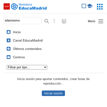
Mediateca de EducaMadrid
Saltar navegación
Servic
Educa
Palabra o frase:
Búsqueda avanzada
Ayuda
(en
ventana
Inicio
nueva)
Canal EducaMadrid
Últimos contenidos
Centros
Tipo de contenido:
Inicia sesión para aportar contenidos, crear listas de
reproducción...
Iniciar sesión