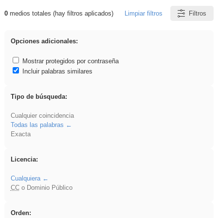
0
medios totales (hay filtros aplicados)
Limpiar filtros
Filtros
Resultados de: islamismo
Opciones adicionales:
Mostrar protegidos por contraseña
Incluir palabras similares
Tipo de búsqueda:
Cualquier coincidencia
Todas las palabras
Exacta
Licencia:
Cualquiera
CC
o Dominio Público
Orden: