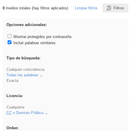
0
medios totales (hay filtros aplicados)
Limpiar filtros
Filtros
Resultados de: islamismo
Opciones adicionales:
Mostrar protegidos por contraseña
Incluir palabras similares
Tipo de búsqueda:
Cualquier coincidencia
Todas las palabras
Exacta
Licencia:
Cualquiera
CC
o Dominio Público
Orden: