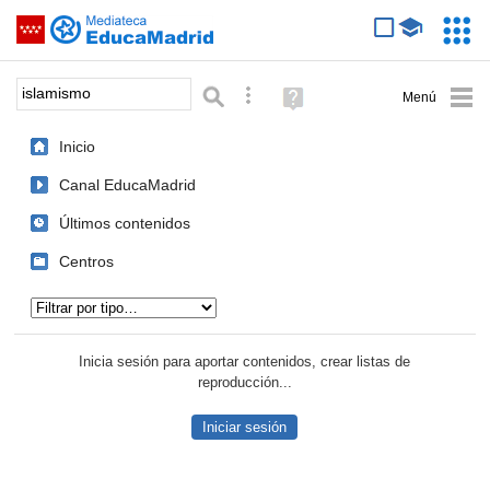
Mediateca de EducaMadrid
Saltar navegación
Servic
Educa
Palabra o frase:
Búsqueda avanzada
Ayuda
(en
ventana
Inicio
nueva)
Canal EducaMadrid
Últimos contenidos
Centros
Tipo de contenido:
Inicia sesión para aportar contenidos, crear listas de
reproducción...
Iniciar sesión