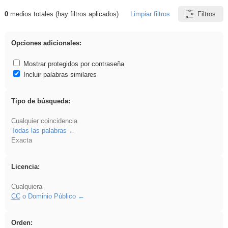
0
medios totales (hay filtros aplicados)
Limpiar filtros
Filtros
Resultados de: islamismo
Opciones adicionales:
Mostrar protegidos por contraseña
Incluir palabras similares
Tipo de búsqueda:
Cualquier coincidencia
Todas las palabras
Exacta
Licencia:
Cualquiera
CC
o Dominio Público
Orden: