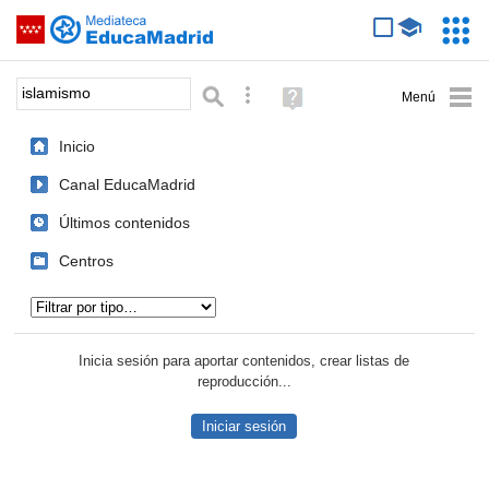
Mediateca de EducaMadrid
Saltar navegación
Servic
Educa
Palabra o frase:
Búsqueda avanzada
Ayuda
(en
ventana
Inicio
nueva)
Canal EducaMadrid
Últimos contenidos
Centros
Tipo de contenido:
Inicia sesión para aportar contenidos, crear listas de
reproducción...
Iniciar sesión