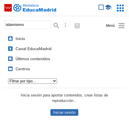
Mediateca de EducaMadrid
Saltar navegación
Servic
Educa
Palabra o frase:
Búsqueda avanzada
Ayuda
(en
ventana
Inicio
nueva)
Canal EducaMadrid
Últimos contenidos
Centros
Tipo de contenido:
Inicia sesión para aportar contenidos, crear listas de
reproducción...
Iniciar sesión