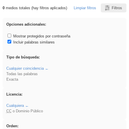
0
medios totales (hay filtros aplicados)
Limpiar filtros
Filtros
Resultados de: islamismo
Opciones adicionales:
Mostrar protegidos por contraseña
Incluir palabras similares
Tipo de búsqueda:
Cualquier coincidencia
Todas las palabras
Exacta
Licencia:
Cualquiera
CC
o Dominio Público
Orden: