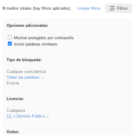
0
medios totales (hay filtros aplicados)
Limpiar filtros
Filtros
Resultados de: islamismo
Opciones adicionales:
Mostrar protegidos por contraseña
Incluir palabras similares
Tipo de búsqueda:
Cualquier coincidencia
Todas las palabras
Exacta
Licencia:
Cualquiera
CC
o Dominio Público
Orden: