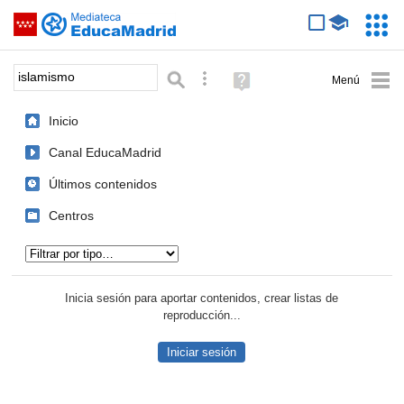
Mediateca de EducaMadrid
Saltar navegación
Servic
Educa
Palabra o frase:
Búsqueda avanzada
Ayuda
(en
ventana
Inicio
nueva)
Canal EducaMadrid
Últimos contenidos
Centros
Tipo de contenido:
Inicia sesión para aportar contenidos, crear listas de
reproducción...
Iniciar sesión