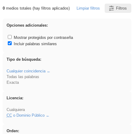
0
medios totales (hay filtros aplicados)
Limpiar filtros
Filtros
Resultados de: islamismo
Opciones adicionales:
Mostrar protegidos por contraseña
Incluir palabras similares
Tipo de búsqueda:
Cualquier coincidencia
Todas las palabras
Exacta
Licencia:
Cualquiera
CC
o Dominio Público
Orden: