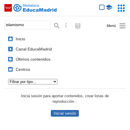
Mediateca de EducaMadrid
Saltar navegación
Servic
Educa
Palabra o frase:
Búsqueda avanzada
Ayuda
(en
ventana
Inicio
nueva)
Canal EducaMadrid
Últimos contenidos
Centros
Tipo de contenido:
Inicia sesión para aportar contenidos, crear listas de
reproducción...
Iniciar sesión