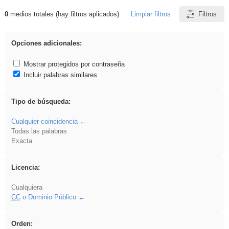
0
medios totales (hay filtros aplicados)
Limpiar filtros
Filtros
Resultados de: islamismo
Opciones adicionales:
Mostrar protegidos por contraseña
Incluir palabras similares
Tipo de búsqueda:
Cualquier coincidencia
Todas las palabras
Exacta
Licencia:
Cualquiera
CC
o Dominio Público
Orden: