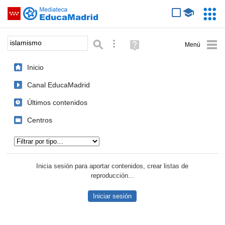
Mediateca de EducaMadrid
Saltar navegación
Servic
Educa
Palabra o frase:
Búsqueda avanzada
Ayuda
(en
ventana
Inicio
nueva)
Canal EducaMadrid
Últimos contenidos
Centros
Tipo de contenido:
Inicia sesión para aportar contenidos, crear listas de
reproducción...
Iniciar sesión