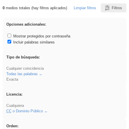
0
medios totales (hay filtros aplicados)
Limpiar filtros
Filtros
Resultados de: islamismo
Opciones adicionales:
Mostrar protegidos por contraseña
Incluir palabras similares
Tipo de búsqueda:
Cualquier coincidencia
Todas las palabras
Exacta
Licencia:
Cualquiera
CC
o Dominio Público
Orden: