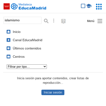
Mediateca de EducaMadrid
Saltar navegación
Servic
Educa
Palabra o frase:
Búsqueda avanzada
Ayuda
(en
ventana
Inicio
nueva)
Canal EducaMadrid
Últimos contenidos
Centros
Tipo de contenido:
Inicia sesión para aportar contenidos, crear listas de
reproducción...
Iniciar sesión