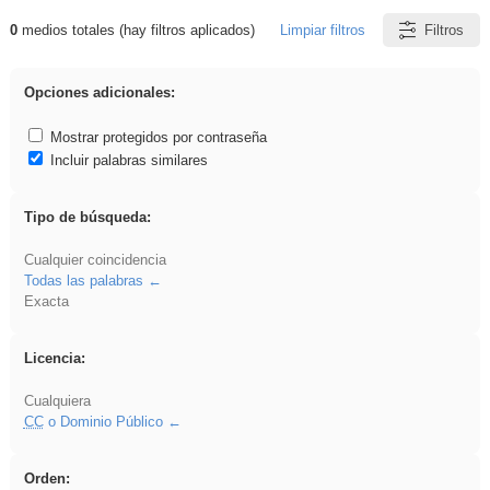
0
medios totales (hay filtros aplicados)
Limpiar filtros
Filtros
Resultados de: islamismo
Opciones adicionales:
Mostrar protegidos por contraseña
Incluir palabras similares
Tipo de búsqueda:
Cualquier coincidencia
Todas las palabras
Exacta
Licencia:
Cualquiera
CC
o Dominio Público
Orden: