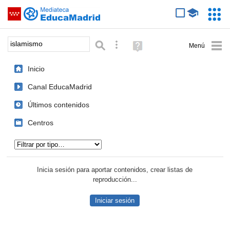
Mediateca de EducaMadrid
Saltar navegación
Servic
Educa
Palabra o frase:
Búsqueda avanzada
Ayuda
(en
ventana
Inicio
nueva)
Canal EducaMadrid
Últimos contenidos
Centros
Tipo de contenido:
Inicia sesión para aportar contenidos, crear listas de
reproducción...
Iniciar sesión