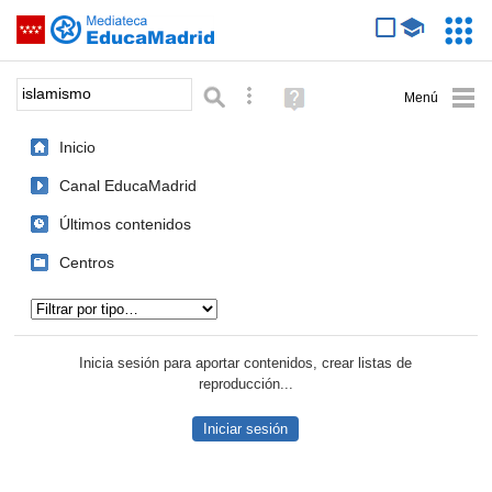
Mediateca de EducaMadrid
Saltar navegación
Servic
Educa
Palabra o frase:
Búsqueda avanzada
Ayuda
(en
ventana
Inicio
nueva)
Canal EducaMadrid
Últimos contenidos
Centros
Tipo de contenido:
Inicia sesión para aportar contenidos, crear listas de
reproducción...
Iniciar sesión