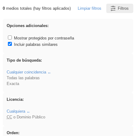
0
medios totales (hay filtros aplicados)
Limpiar filtros
Filtros
Resultados de: islamismo
Opciones adicionales:
Mostrar protegidos por contraseña
Incluir palabras similares
Tipo de búsqueda:
Cualquier coincidencia
Todas las palabras
Exacta
Licencia:
Cualquiera
CC
o Dominio Público
Orden: