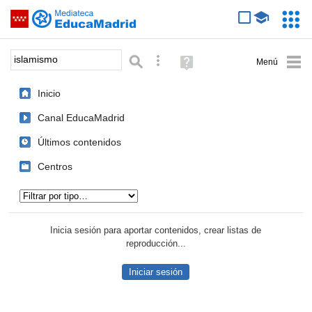
Mediateca de EducaMadrid
Saltar navegación
Servic
Educa
Palabra o frase:
Búsqueda avanzada
Ayuda
(en
ventana
Inicio
nueva)
Canal EducaMadrid
Últimos contenidos
Centros
Tipo de contenido:
Inicia sesión para aportar contenidos, crear listas de
reproducción...
Iniciar sesión