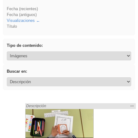
Fecha (recientes)
Fecha (antiguos)
Visualizaciones
Título
Tipo de contenido:
Buscar en:
Mos
…
Encontrado «islamismo» en:
Descripción
la
ubic
de l
bús