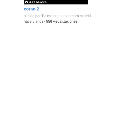
3.95 MBytes
coran 2
subido por
Tic cp antoniomorenoro madrid
-
hace 5 años
-
556
visualizaciones