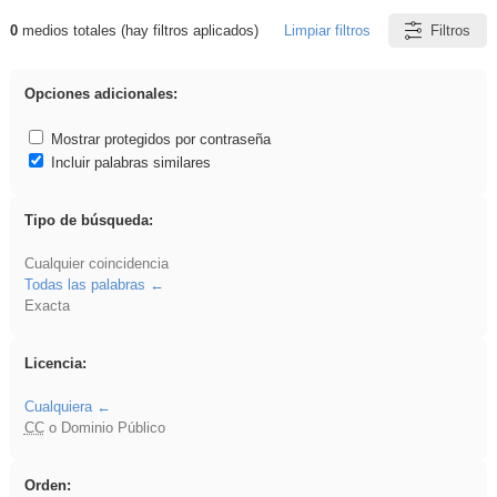
0
medios totales (hay filtros aplicados)
Limpiar filtros
Filtros
Resultados de: islamismo
Opciones adicionales:
Mostrar protegidos por contraseña
Incluir palabras similares
Tipo de búsqueda:
Cualquier coincidencia
Todas las palabras
Exacta
Licencia:
Cualquiera
CC
o Dominio Público
Orden: