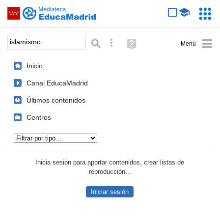
Mediateca de EducaMadrid
Saltar navegación
Servic
Educa
Palabra o frase:
Búsqueda avanzada
Ayuda
(en
ventana
Inicio
nueva)
Canal EducaMadrid
Últimos contenidos
Centros
Tipo de contenido:
Inicia sesión para aportar contenidos, crear listas de
reproducción...
Iniciar sesión