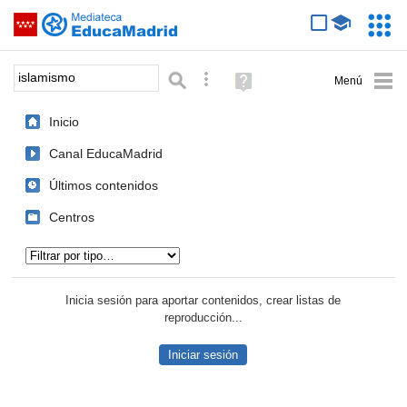
Mediateca de EducaMadrid
Saltar navegación
Servic
Educa
Palabra o frase:
Búsqueda avanzada
Ayuda
(en
ventana
Inicio
nueva)
Canal EducaMadrid
Últimos contenidos
Centros
Tipo de contenido:
Inicia sesión para aportar contenidos, crear listas de
reproducción...
Iniciar sesión