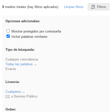
0
medios totales (hay filtros aplicados)
Limpiar filtros
Filtros
Resultados de: islamismo
Opciones adicionales:
Mostrar protegidos por contraseña
Incluir palabras similares
Tipo de búsqueda:
Cualquier coincidencia
Todas las palabras
Exacta
Licencia:
Cualquiera
CC
o Dominio Público
Orden: