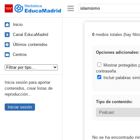
Mediateca de EducaMadrid
Saltar navegación
Palabra o frase:
Inicio
Canal EducaMadrid
0
medios totales (hay filtr
Resultados de:
Últimos contenidos
Opciones adicionales:
Centros
Tipo de contenido:
Mostrar protegidos 
contraseña
Incluir palabras simi
Inicia sesión para aportar
contenidos, crear listas de
reproducción...
Tipo de contenido:
Iniciar sesión
No se ha encontrado ni