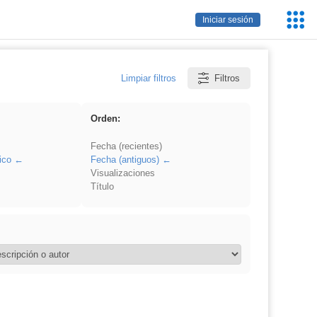
Servic
Iniciar sesión
Educa
Limpiar filtros
Filtros
Orden:
Fecha (recientes)
ico
Fecha (antiguos)
Visualizaciones
Título