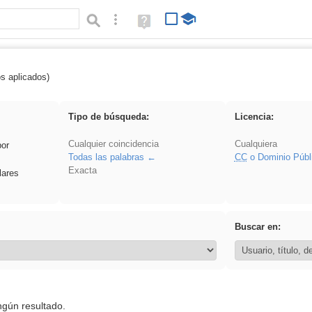
Búsqueda avanzada
Ayuda
(en
ventana
nueva)
os aplicados)
 islamismo
Tipo de búsqueda:
Licencia:
Cualquier coincidencia
Cualquiera
por
Todas las palabras
CC
o Dominio Públ
Exacta
lares
Buscar en:
ngún resultado.