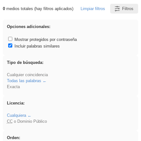
0
medios totales (hay filtros aplicados)
Limpiar filtros
Filtros
Resultados de: islamismo
Opciones adicionales:
Mostrar protegidos por contraseña
Incluir palabras similares
Tipo de búsqueda:
Cualquier coincidencia
Todas las palabras
Exacta
Licencia:
Cualquiera
CC
o Dominio Público
Orden: