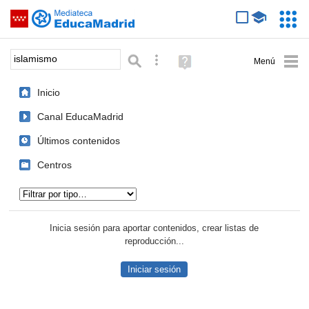
Mediateca de EducaMadrid
Saltar navegación
Servic
Educa
Palabra o frase:
Búsqueda avanzada
Ayuda
(en
ventana
Inicio
nueva)
Canal EducaMadrid
Últimos contenidos
Centros
Tipo de contenido:
Inicia sesión para aportar contenidos, crear listas de
reproducción...
Iniciar sesión