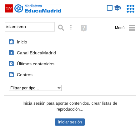
Mediateca de EducaMadrid
Saltar navegación
Servic
Educa
Palabra o frase:
Búsqueda avanzada
Ayuda
(en
ventana
Inicio
nueva)
Canal EducaMadrid
Últimos contenidos
Centros
Tipo de contenido:
Inicia sesión para aportar contenidos, crear listas de
reproducción...
Iniciar sesión