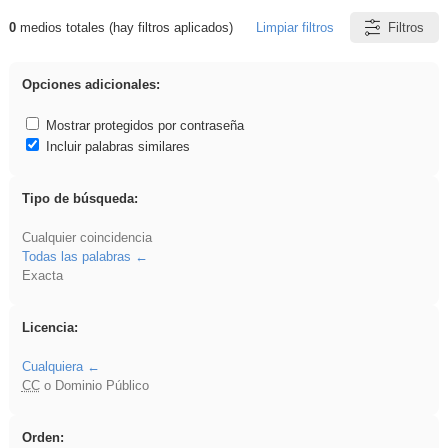
0
medios totales (hay filtros aplicados)
Limpiar filtros
Filtros
Resultados de: islamismo
Opciones adicionales:
Mostrar protegidos por contraseña
Incluir palabras similares
Tipo de búsqueda:
Cualquier coincidencia
Todas las palabras
Exacta
Licencia:
Cualquiera
CC
o Dominio Público
Orden: