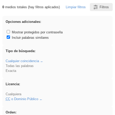
0
medios totales (hay filtros aplicados)
Limpiar filtros
Filtros
Resultados de: islamismo
Opciones adicionales:
Mostrar protegidos por contraseña
Incluir palabras similares
Tipo de búsqueda:
Cualquier coincidencia
Todas las palabras
Exacta
Licencia:
Cualquiera
CC
o Dominio Público
Orden: