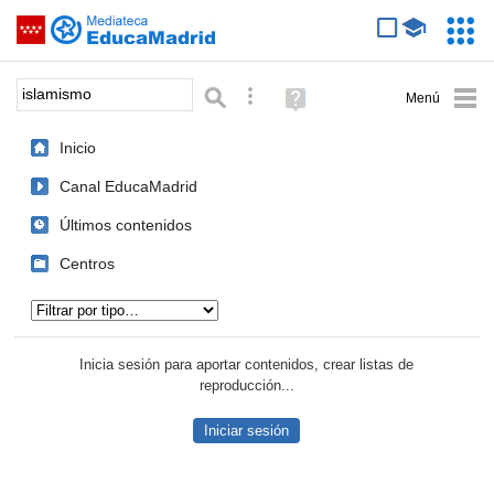
Mediateca de EducaMadrid
Saltar navegación
Servic
Educa
Palabra o frase:
Búsqueda avanzada
Ayuda
(en
ventana
Inicio
nueva)
Canal EducaMadrid
Últimos contenidos
Centros
Tipo de contenido:
Inicia sesión para aportar contenidos, crear listas de
reproducción...
Iniciar sesión