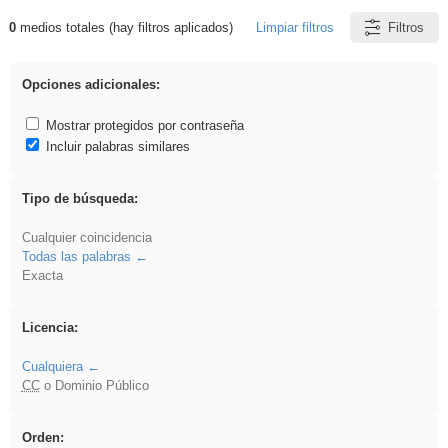
0
medios totales (hay filtros aplicados)
Limpiar filtros
Filtros
Resultados de: islamismo
Opciones adicionales:
Mostrar protegidos por contraseña
Incluir palabras similares
Tipo de búsqueda:
Cualquier coincidencia
Todas las palabras
Exacta
Licencia:
Cualquiera
CC
o Dominio Público
Orden: