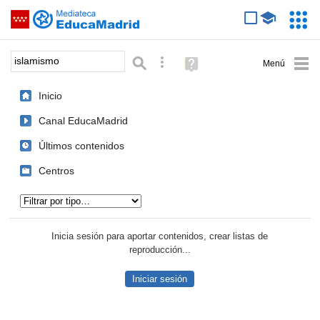
Mediateca de EducaMadrid
Saltar navegación
Servic
Educa
Palabra o frase:
Búsqueda avanzada
Ayuda
(en
ventana
Inicio
nueva)
Canal EducaMadrid
Últimos contenidos
Centros
Tipo de contenido:
Inicia sesión para aportar contenidos, crear listas de
reproducción...
Iniciar sesión