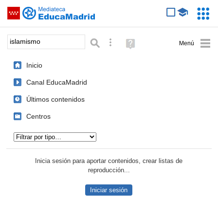
Mediateca de EducaMadrid
Saltar navegación
Servic
Educa
Palabra o frase:
Búsqueda avanzada
Ayuda
(en
ventana
Inicio
nueva)
Canal EducaMadrid
Últimos contenidos
Centros
Tipo de contenido:
Inicia sesión para aportar contenidos, crear listas de
reproducción...
Iniciar sesión