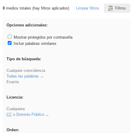
0
medios totales (hay filtros aplicados)
Limpiar filtros
Filtros
Resultados de: islamismo
Opciones adicionales:
Mostrar protegidos por contraseña
Incluir palabras similares
Tipo de búsqueda:
Cualquier coincidencia
Todas las palabras
Exacta
Licencia:
Cualquiera
CC
o Dominio Público
Orden: