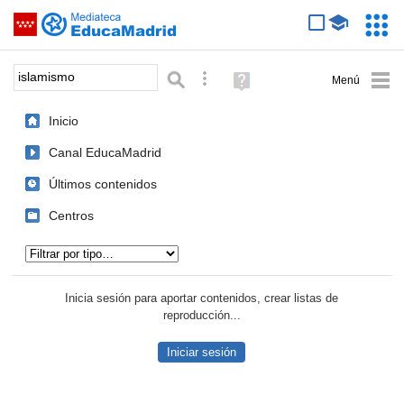
Mediateca de EducaMadrid
Saltar navegación
Servic
Educa
Palabra o frase:
Búsqueda avanzada
Ayuda
(en
ventana
Inicio
nueva)
Canal EducaMadrid
Últimos contenidos
Centros
Tipo de contenido:
Inicia sesión para aportar contenidos, crear listas de
reproducción...
Iniciar sesión