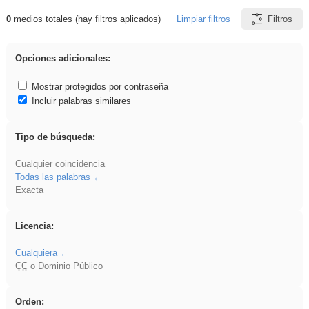
0
medios totales (hay filtros aplicados)
Limpiar filtros
Filtros
Resultados de: islamismo
Opciones adicionales:
Mostrar protegidos por contraseña
Incluir palabras similares
Tipo de búsqueda:
Cualquier coincidencia
Todas las palabras
Exacta
Licencia:
Cualquiera
CC
o Dominio Público
Orden: