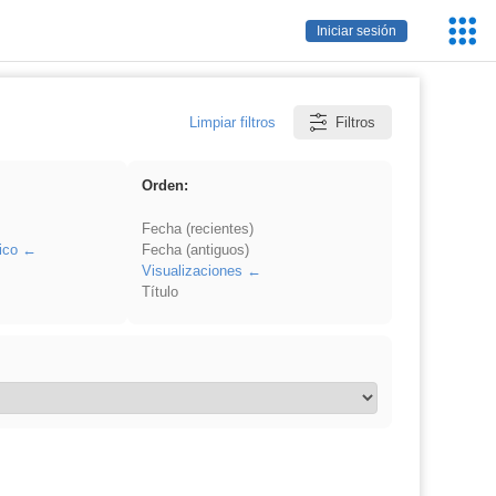
Servic
Iniciar sesión
Educa
Limpiar filtros
Filtros
Orden:
Fecha (recientes)
ico
Fecha (antiguos)
Visualizaciones
Título