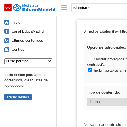
Mediateca de EducaMadrid
Saltar navegación
Palabra o frase:
Inicio
Canal EducaMadrid
0
medios totales (hay filtr
Resultados de:
Últimos contenidos
Opciones adicionales:
Centros
Tipo de contenido:
Mostrar protegidos 
contraseña
Incluir palabras simi
Inicia sesión para aportar
contenidos, crear listas de
reproducción...
Tipo de contenido:
Iniciar sesión
No se ha encontrado ni