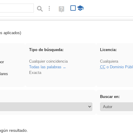
Búsqueda avanzada
Ayuda
(en
ventana
nueva)
os aplicados)
 islamismo
Tipo de búsqueda:
Licencia:
Cualquier coincidencia
Cualquiera
por
Todas las palabras
CC
o Dominio Públ
Exacta
lares
Buscar en:
ngún resultado.