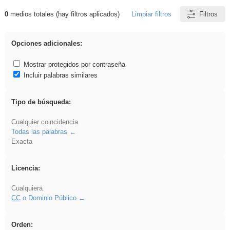
0
medios totales (hay filtros aplicados)
Limpiar filtros
Filtros
Resultados de: islamismo
Opciones adicionales:
Mostrar protegidos por contraseña
Incluir palabras similares
Tipo de búsqueda:
Cualquier coincidencia
Todas las palabras
Exacta
Licencia:
Cualquiera
CC
o Dominio Público
Orden: