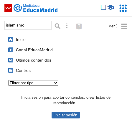
Mediateca de EducaMadrid
Saltar navegación
Servic
Educa
Palabra o frase:
Búsqueda avanzada
Ayuda
(en
ventana
Inicio
nueva)
Canal EducaMadrid
Últimos contenidos
Centros
Tipo de contenido:
Inicia sesión para aportar contenidos, crear listas de
reproducción...
Iniciar sesión