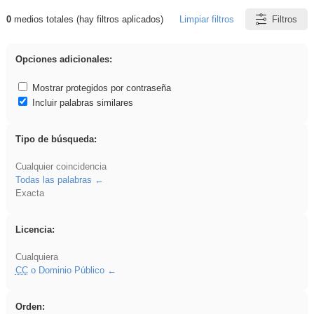
0
medios totales (hay filtros aplicados)
Limpiar filtros
Filtros
Resultados de: islamismo
Opciones adicionales:
Mostrar protegidos por contraseña
Incluir palabras similares
Tipo de búsqueda:
Cualquier coincidencia
Todas las palabras
Exacta
Licencia:
Cualquiera
CC
o Dominio Público
Orden: