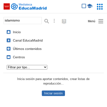
Mediateca de EducaMadrid
Saltar navegación
Servic
Educa
Palabra o frase:
Búsqueda avanzada
Ayuda
(en
ventana
Inicio
nueva)
Canal EducaMadrid
Últimos contenidos
Centros
Tipo de contenido:
Inicia sesión para aportar contenidos, crear listas de
reproducción...
Iniciar sesión