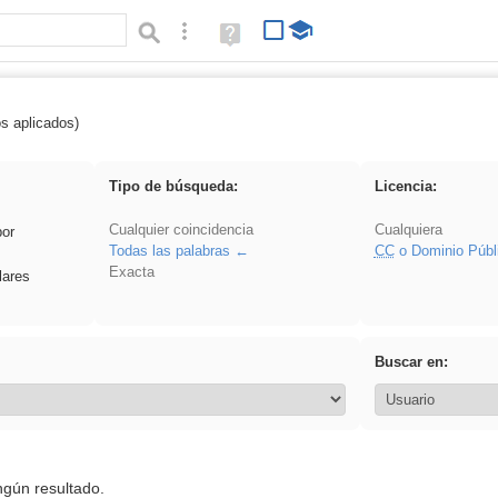
Búsqueda avanzada
Ayuda
(en
ventana
nueva)
os aplicados)
 islamismo
Tipo de búsqueda:
Licencia:
Cualquier coincidencia
Cualquiera
por
Todas las palabras
CC
o Dominio Públ
Exacta
lares
Buscar en:
ngún resultado.