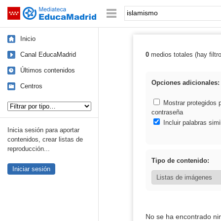
Mediateca de EducaMadrid
Saltar navegación
Palabra o frase:
Inicio
Canal EducaMadrid
0
medios totales (hay filtr
Resultados de:
Últimos contenidos
Opciones adicionales:
Centros
Tipo de contenido:
Mostrar protegidos 
contraseña
Incluir palabras simi
Inicia sesión para aportar
contenidos, crear listas de
reproducción...
Tipo de contenido:
Iniciar sesión
No se ha encontrado ni