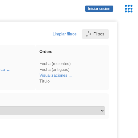
Servic
Iniciar sesión
Educa
Limpiar filtros
Filtros
Orden:
Fecha (recientes)
ico
Fecha (antiguos)
Visualizaciones
Título