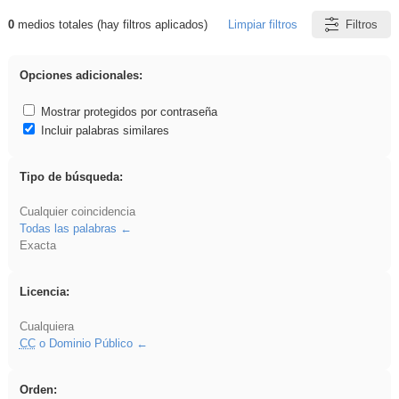
0
medios totales (hay filtros aplicados)
Limpiar filtros
Filtros
Resultados de: islamismo
Opciones adicionales:
Mostrar protegidos por contraseña
Incluir palabras similares
Tipo de búsqueda:
Cualquier coincidencia
Todas las palabras
Exacta
Licencia:
Cualquiera
CC
o Dominio Público
Orden: