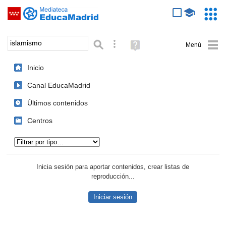
Mediateca de EducaMadrid
Saltar navegación
Servic
Educa
Palabra o frase:
Búsqueda avanzada
Ayuda
(en
ventana
Inicio
nueva)
Canal EducaMadrid
Últimos contenidos
Centros
Tipo de contenido:
Inicia sesión para aportar contenidos, crear listas de
reproducción...
Iniciar sesión