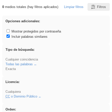
0
medios totales (hay filtros aplicados)
Limpiar filtros
Filtros
Resultados de: islamismo
Opciones adicionales:
Mostrar protegidos por contraseña
Incluir palabras similares
Tipo de búsqueda:
Cualquier coincidencia
Todas las palabras
Exacta
Licencia:
Cualquiera
CC
o Dominio Público
Orden: