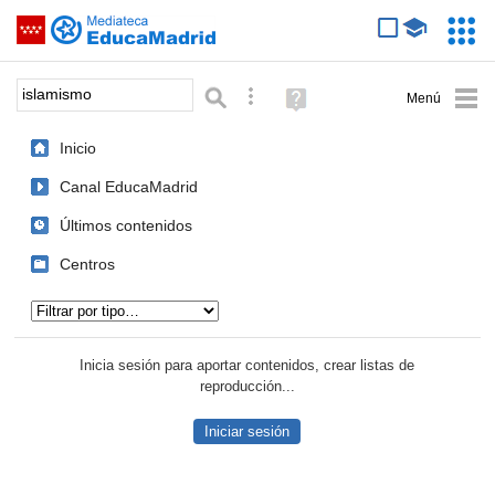
Mediateca de EducaMadrid
Saltar navegación
Servic
Educa
Palabra o frase:
Búsqueda avanzada
Ayuda
(en
ventana
Inicio
nueva)
Canal EducaMadrid
Últimos contenidos
Centros
Tipo de contenido:
Inicia sesión para aportar contenidos, crear listas de
reproducción...
Iniciar sesión