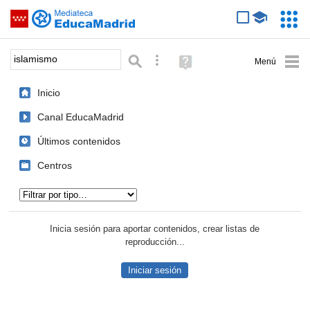
Mediateca de EducaMadrid
Saltar navegación
Servic
Educa
Palabra o frase:
Búsqueda avanzada
Ayuda
(en
ventana
Inicio
nueva)
Canal EducaMadrid
Últimos contenidos
Centros
Tipo de contenido:
Inicia sesión para aportar contenidos, crear listas de
reproducción...
Iniciar sesión