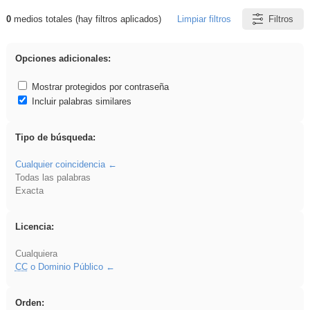
0
medios totales (hay filtros aplicados)
Limpiar filtros
Filtros
Resultados de: islamismo
Opciones adicionales:
Mostrar protegidos por contraseña
Incluir palabras similares
Tipo de búsqueda:
Cualquier coincidencia
Todas las palabras
Exacta
Licencia:
Cualquiera
CC
o Dominio Público
Orden: