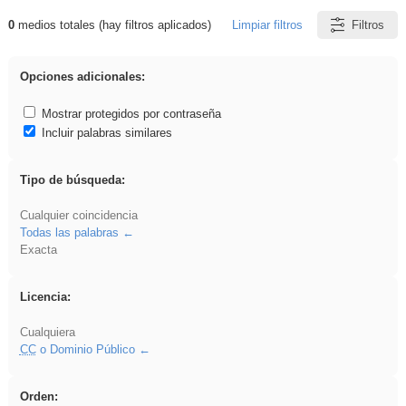
0
medios totales (hay filtros aplicados)
Limpiar filtros
Filtros
Resultados de: islamismo
Opciones adicionales:
Mostrar protegidos por contraseña
Incluir palabras similares
Tipo de búsqueda:
Cualquier coincidencia
Todas las palabras
Exacta
Licencia:
Cualquiera
CC
o Dominio Público
Orden: