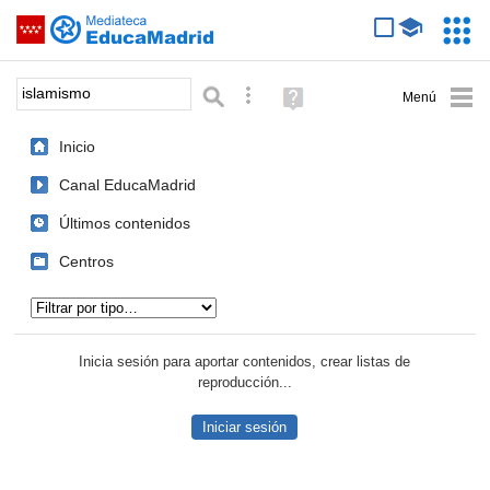
Mediateca de EducaMadrid
Saltar navegación
Servic
Educa
Palabra o frase:
Búsqueda avanzada
Ayuda
(en
ventana
Inicio
nueva)
Canal EducaMadrid
Últimos contenidos
Centros
Tipo de contenido:
Inicia sesión para aportar contenidos, crear listas de
reproducción...
Iniciar sesión