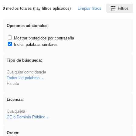
0
medios totales (hay filtros aplicados)
Limpiar filtros
Filtros
Resultados de: islamismo
Opciones adicionales:
Mostrar protegidos por contraseña
Incluir palabras similares
Tipo de búsqueda:
Cualquier coincidencia
Todas las palabras
Exacta
Licencia:
Cualquiera
CC
o Dominio Público
Orden: