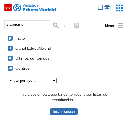
Mediateca de EducaMadrid
Saltar navegación
Servic
Educa
Palabra o frase:
Búsqueda avanzada
Ayuda
(en
ventana
Inicio
nueva)
Canal EducaMadrid
Últimos contenidos
Centros
Tipo de contenido:
Inicia sesión para aportar contenidos, crear listas de
reproducción...
Iniciar sesión