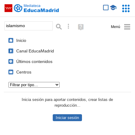
Mediateca de EducaMadrid
Saltar navegación
Servic
Educa
Palabra o frase:
Búsqueda avanzada
Ayuda
(en
ventana
Inicio
nueva)
Canal EducaMadrid
Últimos contenidos
Centros
Tipo de contenido:
Inicia sesión para aportar contenidos, crear listas de
reproducción...
Iniciar sesión