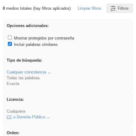
0
medios totales (hay filtros aplicados)
Limpiar filtros
Filtros
Resultados de: islamismo
Opciones adicionales:
Mostrar protegidos por contraseña
Incluir palabras similares
Tipo de búsqueda:
Cualquier coincidencia
Todas las palabras
Exacta
Licencia:
Cualquiera
CC
o Dominio Público
Orden: