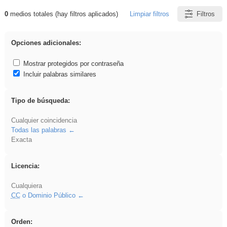
0
medios totales (hay filtros aplicados)
Limpiar filtros
Filtros
Resultados de: islamismo
Opciones adicionales:
Mostrar protegidos por contraseña
Incluir palabras similares
Tipo de búsqueda:
Cualquier coincidencia
Todas las palabras
Exacta
Licencia:
Cualquiera
CC
o Dominio Público
Orden: