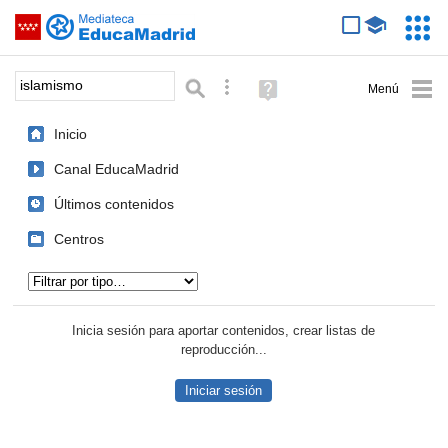
Mediateca de EducaMadrid
Saltar navegación
Servic
Educa
Palabra o frase:
Búsqueda avanzada
Ayuda
(en
ventana
Inicio
nueva)
Canal EducaMadrid
Últimos contenidos
Centros
Tipo de contenido:
Inicia sesión para aportar contenidos, crear listas de
reproducción...
Iniciar sesión