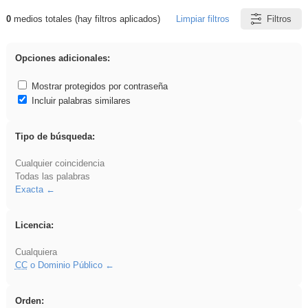
0
medios totales (hay filtros aplicados)
Limpiar filtros
Filtros
Resultados de: islamismo
Opciones adicionales:
Mostrar protegidos por contraseña
Incluir palabras similares
Tipo de búsqueda:
Cualquier coincidencia
Todas las palabras
Exacta
Licencia:
Cualquiera
CC
o Dominio Público
Orden: