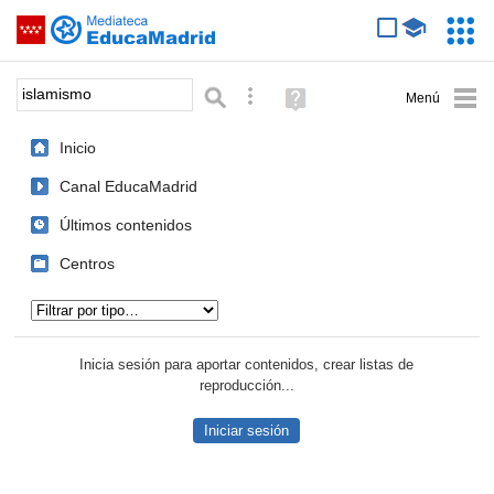
Mediateca de EducaMadrid
Saltar navegación
Servic
Educa
Palabra o frase:
Búsqueda avanzada
Ayuda
(en
ventana
Inicio
nueva)
Canal EducaMadrid
Últimos contenidos
Centros
Tipo de contenido:
Inicia sesión para aportar contenidos, crear listas de
reproducción...
Iniciar sesión